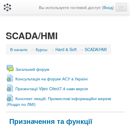
Вы используете гостевой доступ (
Вход
)
Русский ‎(ru)‎
SCADA/HMI
В начало
→
Курсы
→
Hard & Soft
→
SCADA/HMI
Загальний форум
Консультація на форумі АСУ в Україні
Презентації Vijeo Citect7.4 навч версія
Конспект лекцій: Промислові інформаційні мережі
(Розділ по ЛМІ)
Призначення та функції