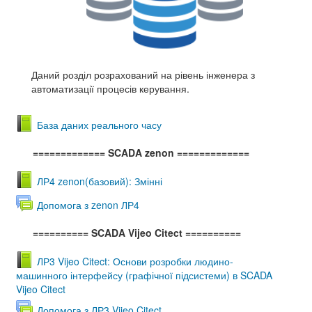
Даний розділ розрахований на рівень інженера з
автоматизації процесів керування.
База даних реального часу
============= SCADA zenon
=============
ЛР4 zenon(базовий): Змінні
Допомога з zenon ЛР4
========== SCADA Vijeo Citect
==========
ЛР3 Vijeo Citect: Основи розробки людино-
машинного інтерфейсу (графічної підсистеми) в SCADA
Vijeo Citect
Допомога з ЛР3 Vijeo Citect