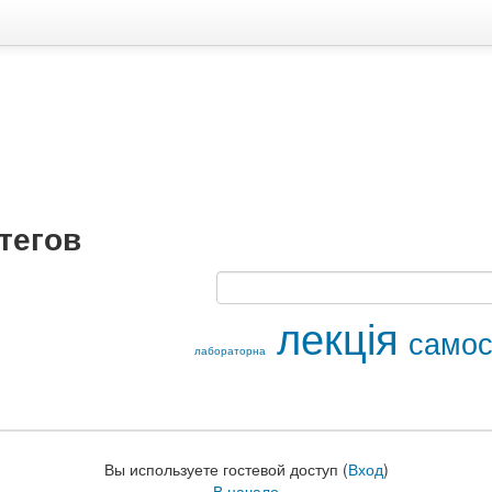
тегов
лекція
самос
лабораторна
Вы используете гостевой доступ (
Вход
)
В начало