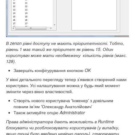
В
zenon
рівні доступу не мають пріоритетності. Тобто,
рівень 1 має такий же пріоритет як рівень 15. Один
користувач може мати необмежену кількість рівнів (макс.
128).
Завершіть конфігурування кнопкою
OK
У вікні детального перегляду тепер з’явився створений нами
користувач. Усі налаштування можна у будь-який момент
змінити через вікно властивостей.
Створіть нового користувача 'Інженер' з довільним
повним ім’ям 'Олександр Анатолійович'
Також активуйте опцію
Administrator
Права адміністратора дають можливість в
Runtime
блокувати чи розблоковувати користувачів (у випадку,
якщо тричі було введено невірно пароль), створювати