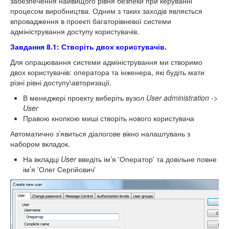
забезпечення найвищого рівня безпеки при керуванні
процесом виробництва. Одним з таких заходів являється
впровадження в проекті багаторівневої системи
адміністрування доступу користувачів.
Завдання 8.1: Створіть двох користувачів.
Для опрацювання системи адміністрування ми створимо
двох користувачів: оператора та інженера, які будіть мати
різні рівні доступу\авторизації.
В менеджері проекту виберіть вузол
User
administration
->
User
Правою кнопкою миші створіть нового користувача
Автоматично з’явиться діалогове вікно налаштувань з
набором вкладок.
На вкладці
User
введіть ім’я 'Оператор' та довільне повне
ім’я 'Олег Сергійович'