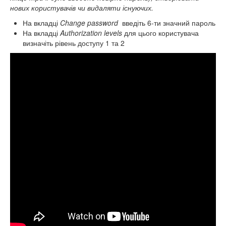
нових користувачів чи видаляти існуючих.
На вкладці
Change
password
введіть 6-ти значний пароль
На вкладці
Authorization
levels
для цього користувача
визначіть рівень доступу 1 та 2