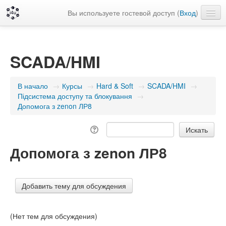
Вы используете гостевой доступ (
Вход
)
Русский ‎(ru)‎
SCADA/HMI
В начало
→
Курсы
→
Hard & Soft
→
SCADA/HMI
→
Підсистема доступу та блокування
→
Допомога з zenon ЛР8
Допомога з zenon ЛР8
(Нет тем для обсуждения)