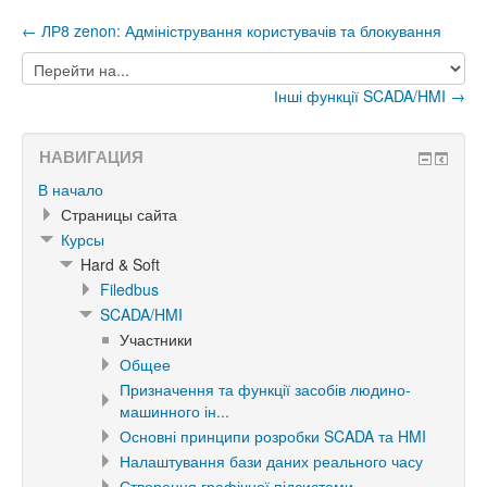
← ЛР8 zenon: Адміністрування користувачів та блокування
Перейти
на...
Інші функції SCADA/HMI →
НАВИГАЦИЯ
В начало
Страницы сайта
Курсы
Hard & Soft
Filedbus
SCADA/HMI
Участники
Общее
Призначення та функції засобів людино-
машинного ін...
Основні принципи розробки SCADA та HMI
Налаштування бази даних реального часу
Створення графічної підсистеми