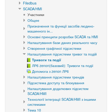
Filedbus
SCADA/HMI
Участники
Общее
Призначення та функції засобів людино-
машинного ін...
Основні принципи розробки SCADA та HMI
Налаштування бази даних реального часу
Створення графічної підсистеми
Налаштування підсистеми тривог та подій
Тривоги та події
ЛР6 zenon(базовий): Тривоги та події
Допомога з zenon ЛР6
Налаштування підсистеми трендів
Підсистема доступу та блокування
Налаштування додаткових підсистем
SCADA/HMI
Технології інтеграції SCADA/HMI з іншими
системами
Тема 10