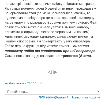
параметрів, оскільки за ними слідкує підсистема тривог.
Як тільки значення хоча б однієї зі змінних переходить у
ненормований стан (за межі нормованих значень), то
підсистема сповіщає про це оператора, щоб той звернув
на це увагу і по можливості усунув причину тривоги. Факт
появи тривоги може сигналізуватися зміною кольору
елемента (наприклад, яскраво-червоним чи жовтим),
миготінням, звуковим сигналом, спливаючим вікном та
іншими способами, які привертають увагу оператора.
Тобто перша функція підсистеми тривог –
виявити
.
тривожну подію та сповістити про неї оператора
Сама нештатна подія називається
.
тривогою (Alarm)
← Допомога з zenon ЛР5
Перейти
на...
ЛР6 zenon(базовий): Тривоги та події →