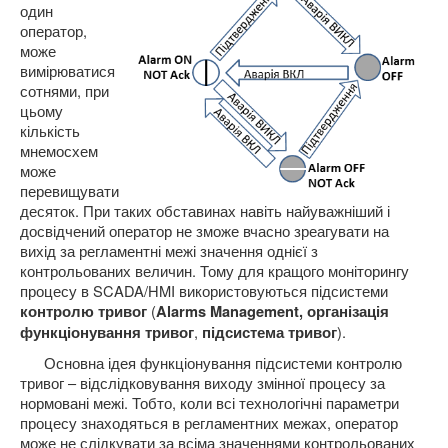
один
оператор,
може
вимірюватися
сотнями, при
цьому
кількість
мнемосхем
може
перевищувати
десяток. При таких обставинах навіть найуважніший і
досвідчений оператор не зможе вчасно зреагувати на
вихід за регламентні межі значення однієї з
контрольованих величин. Тому для кращого моніторингу
процесу в SCADA/HMI використовуються підсистеми
(
контролю
тривог
Alarms Management, організація
,
).
функціонування тривог
підсистема тривог
Основна ідея функціонування підсистеми контролю
тривог – відслідковування виходу змінної процесу за
нормовані межі. Тобто, коли всі технологічні параметри
процесу знаходяться в регламентних межах, оператор
може не слідкувати за всіма значеннями контрольованих