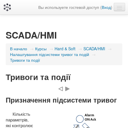
Вы используете гостевой доступ (
Вход
)
Русский ‎(ru)‎
SCADA/HMI
В начало
→
Курсы
→
Hard & Soft
→
SCADA/HMI
→
Налаштування підсистеми тривог та подій
→
Тривоги та події
Тривоги та події
Призначення підсистеми тривог
Кількість
параметрів,
які контролює