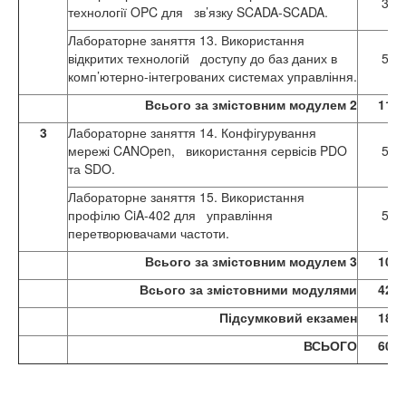
3
технології OPC для зв’язку SCADA-SCADA.
Лабораторне заняття 13. Використання
відкритих технологій доступу до баз даних в
5
комп’ютерно-інтегрованих системах управління.
Всього за змістовним модулем 2
11
3
Лабораторне заняття 14. Конфігурування
мережі CANOpen, використання сервісів PDO
5
та SDO.
Лабораторне заняття 15. Використання
профілю CiA-402 для управління
5
перетворювачами частоти.
Всього за змістовним модулем 3
10
Всього за змістовними модулями
42
Підсумковий екзамен
18
ВСЬОГО
60