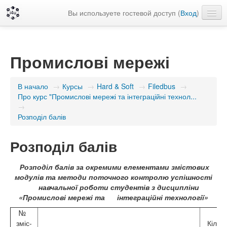
Вы используете гостевой доступ (
Вход
)
Русский ‎(ru)‎
Промислові мережі
В начало
→
Курсы
→
Hard & Soft
→
Filedbus
→
Про курс "Промислові мережі та інтеграційні технол...
→
Розподіл балів
Розподіл балів
Розподіл балів за окремими елементами змістових
модулів та методи поточного контролю успішності
навчальної роботи студентів з дисципліни
«Промислові мережі та інтеграційні технології»
№
зміс-
Кількі