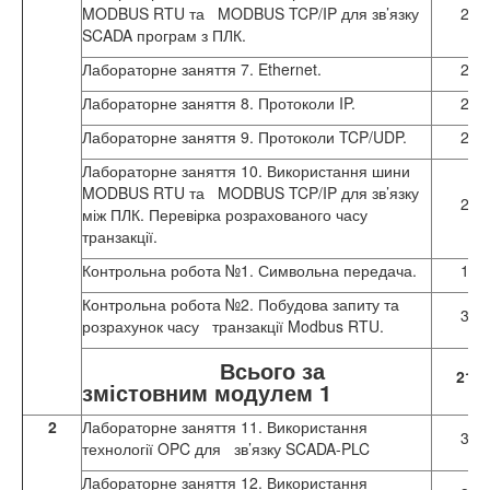
MODBUS RTU та MODBUS TCP/IP для зв’язку
2
SCADA програм з ПЛК.
Лабораторне заняття 7. Ethernet.
2
Лабораторне заняття 8. Протоколи IP.
2
Лабораторне заняття 9. Протоколи TCP/UDP.
2
Лабораторне заняття 10. Використання шини
MODBUS RTU та MODBUS TCP/IP для зв’язку
2
між ПЛК. Перевірка розрахованого часу
транзакції.
Контрольна робота №1. Символьна передача.
1
Контрольна робота №2. Побудова запиту та
3
розрахунок часу транзакції Modbus RTU.
Всього за
21
змістовним модулем 1
2
Лабораторне заняття 11. Використання
3
технології OPC для зв’язку SCADA-PLC
Лабораторне заняття 12. Використання