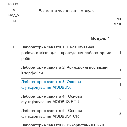
товно-
го
Елементи змістового модуля
моду-
міні-
ля
мальн
Модуль 1
1
Лабораторне заняття 1. Налаштування
робочого місця для проведення лабораторних
1
робіт.
Лабораторне заняття 2. Асинхронні послідовні
1
інтерфейси.
Лабораторне заняття 3. Основи
1
функціонування MODBUS.
Лабораторне заняття 4. Основи
2
функціонування MODBUS RTU.
Лабораторне заняття 5. Основи
2
функціонування MODBUS/TCP.
Лабораторне заняття 6. Використання шини