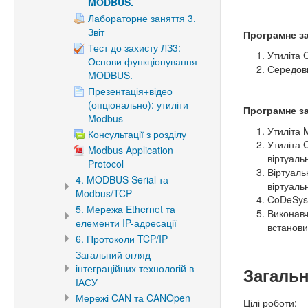
MODBUS.
Лабораторне заняття 3.
Звіт
Програмне з
Тест до захисту ЛЗ3:
Утиліта
Основи функціонування
Середови
MODBUS.
Презентація+відео
(опціонально): утиліти
Програмне за
Modbus
Утиліта 
Консультації з розділу
Утиліта
Modbus Application
віртуаль
Protocol
Віртуал
4. MODBUS Serial та
віртуаль
Modbus/TCP
CoDeSys
5. Мережа Ethernet та
Виконав
елементи IP-адресації
встанови
6. Протоколи TCP/IP
Загальний огляд
інтеграційних технологій в
Загальн
ІАСУ
Мережі CAN та CANOpen
Цілі роботи: