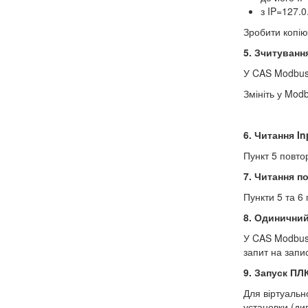
з IP=127.
Зробити копію
5. Зчитуванн
У CAS Modbus 
Змініть у Modb
6. Читання
In
Пункт 5 повторі
7. Читання п
Пункти 5 та 6
8. Одиничний
У CAS Modbus 
запит на запи
9. Запуск ПЛ
Для віртуальн
установки (див