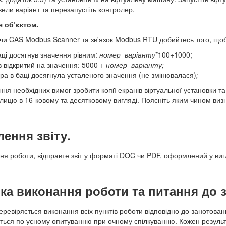
вели варіант та перезапустіть контролер.
я об’єктом.
чи CAS Modbus Scanner та зв'язок Modbus RTU добийтесь того, що
аці досягнув значення рівним:
номер_варіанту
*100+1000;
в відкритий на значення: 5000 +
номер_варіанту;
ра в баці досягнула усталеного значення (не змінювалася)
;
ння необхідних вимог зробити копії екранів віртуальної установки т
блицю в 16-ковому та десятковому вигляді. Поясніть яким чином ви
ення звіту.
ння роботи, відправте звіт у форматі DOC чи PDF, оформлений у виг
ка виконання роботи та питання до з
ревіряється виконання всіх пунктів роботи відповідно до занотованих
ється по усному опитуванню при очному спілкуванню. Кожен резуль