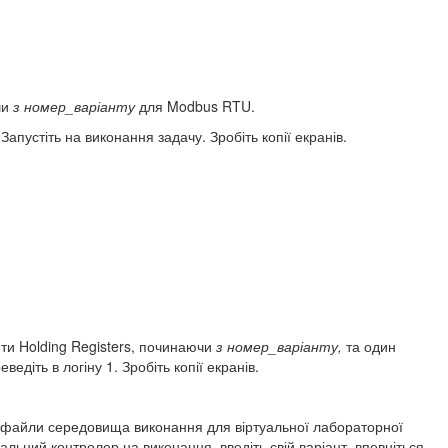
чи
з номер_варіанту
для Modbus RTU.
 Запустіть на виконання задачу. Зробіть копії екранів.
ти Holding Registers, починаючи
з номер_варіанту,
та один
ведіть в логіну 1. Зробіть копії екранів.
е файли середовища виконання для віртуальної лабораторної
туальний контролер на виконання, введіть свій варіант, впевніться