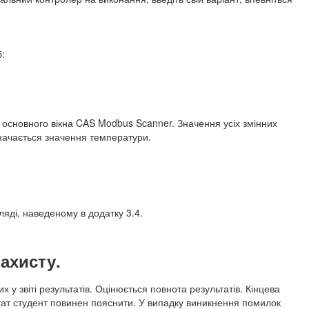
б:
а основного вікна CAS Modbus Scanner. Значення усіх змінних
значається значення температури.
ляді, наведеному в додатку 3.4.
ахисту.
 у звіті результатів. Оцінюється повнота результатів. Кінцева
тат студент повинен пояснити. У випадку виникнення помилок