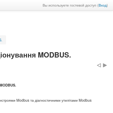
Вы используете гостевой доступ (
Вход
)
S.
ціонування MODBUS.
 MODBUS.
истроями Modbus та діагностичними утилітами Modbus