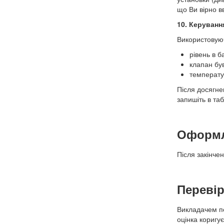
що Ви вірно в
10. Керуванн
Використовую
рівень в б
клапан бу
температу
Після досягне
запишіть в та
Оформл
Після закінче
Перевір
Викладачем пе
оцінка коригу