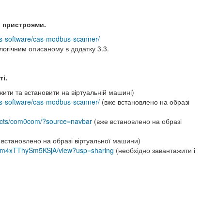
и пристроями.
us-software/cas-modbus-scanner/
огічним описаному в додатку 3.3.
ті.
ити та встановити на віртуальній машині)
us-software/cas-modbus-scanner/
(вже встановлено на образі
ojects/com0com/?source=navbar
(вже встановлено на образі
 встановлено на образі віртуальної машини)
SVTm4xTThySm5KSjA/view?usp=sharing
(необхідно завантажити і