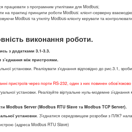
ся працювати з програмним утилітами для Modbus;
ти на практиці принципи роботи Modbus: клієнт-серверну взаємоді
овуючи Modbus та утиліту Modbus-клієнту керувати та контролювати
вність виконання роботи.
ись з додатками 3.1-3.3.
и з’єднання між пристроями.
льної установки. Реалізувати з'єднання відповідно до рис.3.1, зроби
нанні пристроїв через порти RS-232, один з них повинен обов’язк
ртуальної установки. Реалізуйте віртуальне нуль-модемне з’єднан
ати
Modbus Server (Modbus RTU Slave та
Modbus TCP Server).
еальної установки
. З’єднатися середовищем розробки з ПЛК? нала
истрою (адреса Modbus RTU Slave)