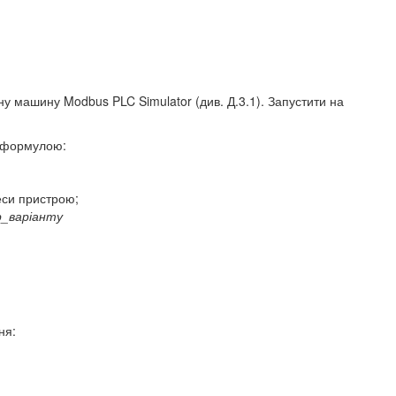
ну машину Modbus PLC Simulator (див. Д.3.1). Запустити на
а формулою:
еси пристрою;
р_варіанту
ня: