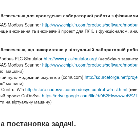
абезпечення для проведення лабораторної роботи з фізичним
 CAS Modbus Scanner
http://www.chipkin.com/products/software/modb
ще виконання та виконавчий проект для ПЛК, з функціоналом, анал
безпечення, що використане у віртуальній лабораторній робо
Modbus PLC Simulator
http://www.plcsimulator.org/
(необхідно завантаж
 CAS Modbus Scanner
http://www.chipkin.com/products/software/modb
ної машини)
ьний нуль-модемний емулятор (com0com)
http://sourceforge.net/pr
ної машини)
 Control Win
http://store.codesys.com/codesys-control-win-sl.html
(вже
чий проект CoDeSys
https://drive.google.com/file/d/0B2FfwwwweB
ти на віртуальну машину)
а постановка задачі.