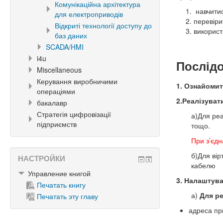
Комунікаційна архітектура
навчити
для електроприводів
перевіри
Відкриті технології доступу до
використ
баз даних
SCADA/HMI
i4u
Послідо
Miscellaneous
Керування виробничими
1. Ознайомит
операціями
2.Реалізуват
бакалавр
Стратегія цифровізації
а)Для реа
підприємств
тощо.
При з’єд
б)Для ві
НАСТРОЙКИ
кабелю
Управление книгой
3. Налаштув
Печатать книгу
а)
Для р
Печатать эту главу
адреса пр