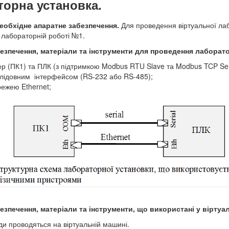
орна установка.
еобхідне апаратне забезпечення.
Для
проведення віртуальної ла
 лабораторній роботі №1.
езпечення, матеріали та інструменти для проведення лаборато
р (ПК1) та ПЛК (з підтримкою Modbus RTU Slave та Modbus TCP Serve
лідовним інтерфейсом (RS-232 або RS-485);
ежею Ethernet;
езпечення, матеріали та інструменти, що використані у віртуа
іди проводяться на віртуальній машині.