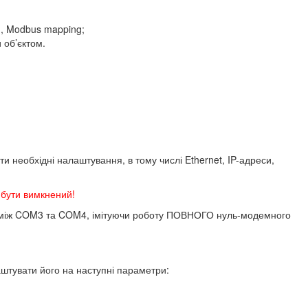
ю, Modbus mapping;
 об’єктом.
ти необхідні налаштування, в тому числі Ethernet, IP-адреси,
ово бути вимкнений!
ня між COM3 та COM4, імітуючи роботу ПОВНОГО нуль-модемного
штувати його на наступні параметри: