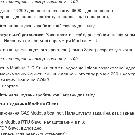
са_пристрою = номер_варіанту + 100;
дкість: 19200 для парного варіанту, 9600 - для непарного;
арна - для парного варіанту, непарна - для непарного;
 вікон налаштувань зробити копії екрану для звіту.
ртуальної установки
. Завантажити з сайту розробника на віртуаль
я. Налаштувати наступні параметри Modbus RTU:
ктивна адреса веденого пристрою (номер Slave) розраховується з
са_пристрою = номер_варіанту + 100;
ати в Modbus PLC Simulator п’ять адрес до і після розрахованої адр
 максимальну кількість змінних для кожного типу рівною 200 +
номе
ти комунікацію на СОМ3
я з портом
 вікон налаштувань зробити копії екрану для звіту.
ати з’єднання Modbus
Client
виконання CAS Modbus Scanner. Налаштувати задачі на два з’єднан
єм Modbus RTU Slave, налаштованим в п.3;
CP Slave, відповідно:
 адреси (для реальної установки);