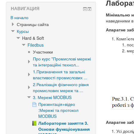
Лаборат
НАВИГАЦИЯ
Мінімально н
В начало
наведеними в
Страницы сайта
Апаратне заб
Курсы
Hard & Soft
Комп’юте
пос
Filedbus
мер
Участники
Про курс "Промислові мережі
та інтеграційні технол...
1.Призначення та загальні
властивості промислових ...
2.Реалізація фізичного рівня
промислових мереж та ...
3. Мережі MODBUS
Презентація+відео
:Мережі та протокол
MODBUS
Апаратне заб
Лабораторне заняття 3.
Основи функціонування
Усі досл