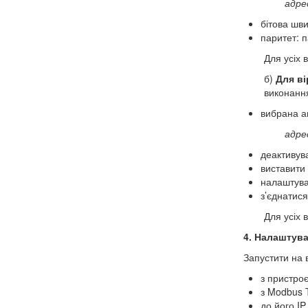
адре
бітова шви
паритет: п
Для усіх
б)
Для ві
виконанн
вибрана а
адре
деактивув
виставити
налаштува
з’єднатис
Для усіх
4. Налаштув
Запустити на 
з пристро
з Modbus T
до його IP