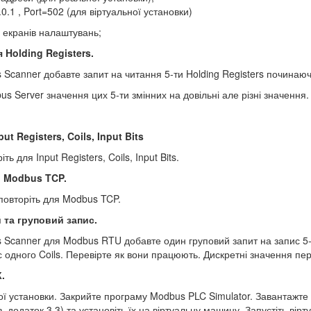
0.0.1 , Port=502 (для віртуальної установки)
 екранів налаштувань;
я
Holding
Registers.
Scanner добавте запит на читання 5-ти Holding Registers починаю
us Server значення цих 5-ти змінних на довільні але різні значення.
put Registers, Coils, Input Bits
ть для Input Registers, Coils, Input Bits.
о
Modbus
TCP.
 повторіть для Modbus TCP.
 та груповий запис.
Scanner для Modbus RTU добавте один груповий запит на запис 5-
с одного Coils. Перевірте як вони працюють. Дискретні значення пере
К.
ої установки. Закрийте програму Modbus PLC Simulator. Завантажт
. додаток 3.3) та установіть їх на віртуальну машину. Запустіть вір