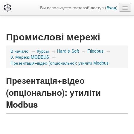
Вы используете гостевой доступ (
Вход
)
Русский ‎(ru)‎
Промислові мережі
В начало
→
Курсы
→
Hard & Soft
→
Filedbus
→
3. Мережі MODBUS
→
Презентація+відео (опціонально): утиліти Modbus
Презентація+відео
(опціонально): утиліти
Modbus