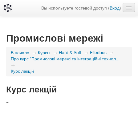
Вы используете гостевой доступ (
Вход
)
Русский ‎(ru)‎
Промислові мережі
В начало
→
Курсы
→
Hard & Soft
→
Filedbus
→
Про курс "Промислові мережі та інтеграційні технол...
→
Курс лекцій
Курс лекцій
=