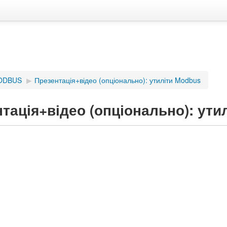
MODBUS
▶︎
Презентація+відео (опціонально): утиліти Modbus
тація+відео (опціонально): ути