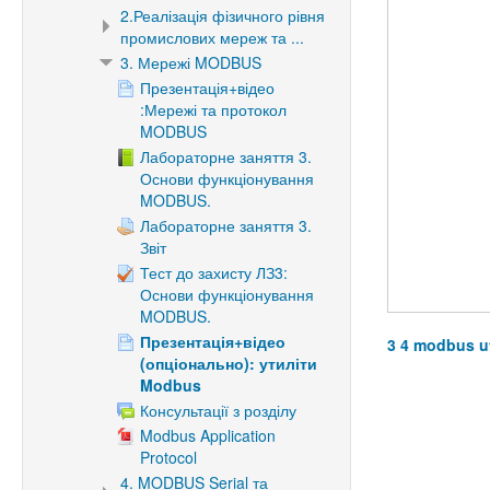
2.Реалізація фізичного рівня
промислових мереж та ...
3. Мережі MODBUS
Презентація+відео
:Мережі та протокол
MODBUS
Лабораторне заняття 3.
Основи функціонування
MODBUS.
Лабораторне заняття 3.
Звіт
Тест до захисту ЛЗ3:
Основи функціонування
MODBUS.
Презентація+відео
3 4 modbus ut
(опціонально): утиліти
Modbus
Консультації з розділу
Modbus Application
Protocol
4. MODBUS Serial та