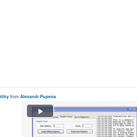
ility
from
Alexandr Pupena
Воспроизвести
видео