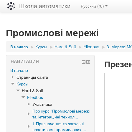
Школа автоматики
Русский ‎(ru)‎
Промислові мережі
В начало
▶︎
Курсы
▶︎
Hard & Soft
▶︎
Filedbus
▶︎
3. Мережі 
Презен
НАВИГАЦИЯ
В начало
Страницы сайта
Курсы
Hard & Soft
Filedbus
Участники
Про курс "Промислові мережі
та інтеграційні технол...
1.Призначення та загальні
властивості промислових ...