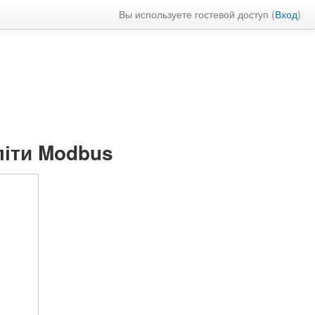
Вы используете гостевой доступ (
Вход
)
літи Modbus