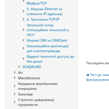
Modbus/TCP
5. Мережа Ethernet та
елементи IP-адресації
6. Протоколи TCP/IP
Загальний огляд
інтеграційних технологій в
ІАСУ
Мережі CAN та CANOpen
Комунікаційна архітектура
для електроприводів
Відкриті технології доступу до
баз даних
Последнее из
SCADA/HMI
i4u
◀︎ Тест до за
Miscellaneous
функціонува
Керування виробничими
операціями
бакалавр
Стратегія цифровізації
підприємств