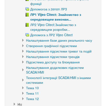
функції
Допомогоа з zenon ЛР3
ЛР1 Vijeo Citect: Знайомство з
середовищем виконан...
ЛР2 Vijeo Citect:Знайомство з
середовищем розробки...
Допомога з ЛР2 Vijeo Citect
Налаштування бази даних реального часу
Створення графічної підсистеми
Налаштування підсистеми тривог та подій
Налаштування підсистеми трендів
Підсистема доступу та блокування
Налаштування додаткових підсистем
SCADA/HMI
Технології інтеграції SCADA/HMI з іншими
системами
Тема 10
Тема 11
Тема 12
i4u