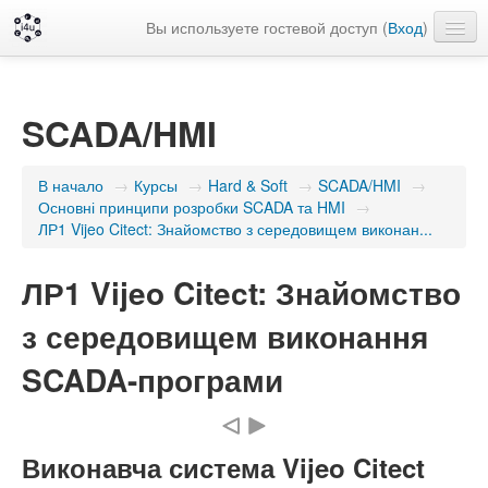
Вы используете гостевой доступ (
Вход
)
Русский ‎(ru)‎
SCADA/HMI
В начало
→
Курсы
→
Hard & Soft
→
SCADA/HMI
→
Основні принципи розробки SCADA та HMI
→
ЛР1 Vijeo Citect: Знайомство з середовищем виконан...
ЛР1 Vijeo Citect: Знайомство
з середовищем виконання
SCADA-програми
Виконавча система Vijeo Citect