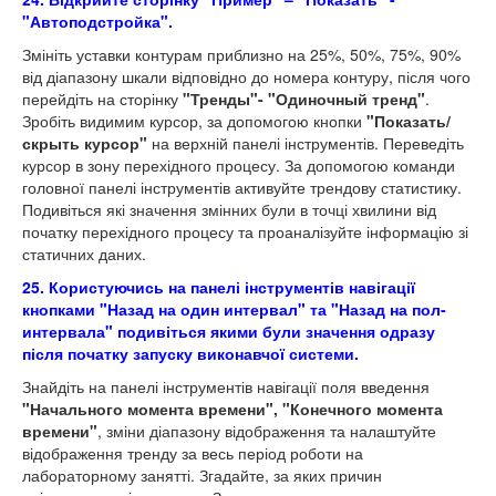
"Автоподстройка".
Змініть уставки контурам приблизно на 25%, 50%, 75%, 90%
від діапазону шкали відповідно до номера контуру, після чого
перейдіть на сторінку
"Тренды"- "Одиночный тренд"
.
Зробіть видимим курсор, за допомогою кнопки
"Показать/
скрыть курсор"
на верхній панелі інструментів. Переведіть
курсор в зону перехідного процесу. За допомогою команди
головної панелі інструментів активуйте трендову статистику.
Подивіться які значення змінних були в точці хвилини від
початку перехідного процесу та проаналізуйте інформацію зі
статичних даних.
25. Користуючись на панелі інструментів навігації
кнопками "Назад на один интервал" та "Назад на пол-
интервала" подивіться якими були значення одразу
після початку запуску виконавчої системи.
Знайдіть на панелі інструментів навігації поля введення
"Начального момента времени", "Конечного момента
времени"
, зміни діапазону відображення та налаштуйте
відображення тренду за весь період роботи на
лабораторному занятті. Згадайте, за яких причин