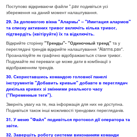
Поступово відкриваючи файли *.pav подивіться усі
збереження на даний момент налаштування.
29. За допомогою вікна "Алармы" – "Имитация алармов"
та списку активних тривог включіть кілька тривог,
підтвердіть (квітіруйте) їх та відключіть.
Відкрийте сторінку
"Тренды"- "Одиночный тренд"
та у
переглядачі трендів відкрийте налаштування "Alarms.pav".
Проаналізуйте як графічно відображаються стани тривог.
Подумайте які переваги це може дати в комбінації з
відображенням трендів.
30. Скориставшись командою головної панелі
інструментів "Добавить кривые" добавте в переглядач
декілька кривих зі змінними реального часу
("Переменные теги").
Зверніть увагу на те, яка інформація для них не доступна.
Подивіться також інші можливості трендових переглядачів.
31. У меню "Файл" подивіться протокол дії оператора та
звіти.
32. Завершіть роботу системи виконанням команди