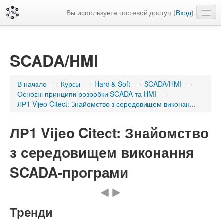
Вы используете гостевой доступ (
Вход
)
Русский ‎(ru)‎
SCADA/HMI
В начало
→
Курсы
→
Hard & Soft
→
SCADA/HMI
→
Основні принципи розробки SCADA та HMI
→
ЛР1 Vijeo Citect: Знайомство з середовищем виконан...
ЛР1 Vijeo Citect: Знайомство
з середовищем виконання
SCADA-програми
Тренди