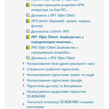
Основні принципи розробки АРМ
оператора на базі SC...
Допомога з ЛР1 Vijeo Citect
ЛР3 zenon (базовий): проект, екрани,
функції
Допомогоа з zenon ЛР3
ЛР1 Vijeo Citect: Знайомство з
середовищем виконан...
ЛР2 Vijeo Citect:Знайомство з
середовищем розробки...
Допомога з ЛР2 Vijeo Citect
Налаштування бази даних реального часу
Створення графічної підсистеми
Налаштування підсистеми тривог та подій
Налаштування підсистеми трендів
Підсистема доступу та блокування
Налаштування додаткових підсистем
SCADA/HMI
Технології інтеграції SCADA/HMI з іншими
системами