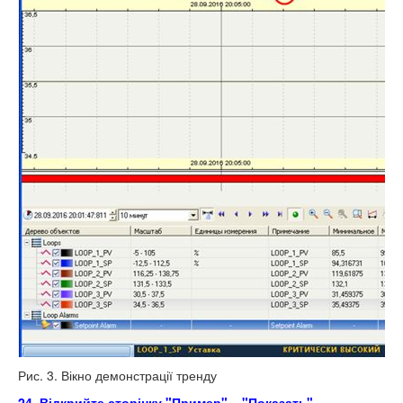
Рис. 3. Вікно демонстрації тренду
24. Відкрийте сторінку "Пример" – "Показать" -