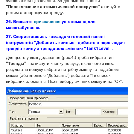
змінювалися ці значення. За допомогою кнопки
"Переключение автоматической прокрутки"
активуйте
режим автопрокрутки тренду.
26. Визначте
призначення
усіх команд для
масштабування.
27. Скориставшись командою головної панелі
інструментів "Добавить кривые" добавте в переглядач
трендів криву з трендовою змінною "Tank1Level".
Для цього у вікні додавання (рис.4.) треба вибрати тип
"Тренды"
і натиснути кнопку пошуку, після чого з вінка
результатів пошуку вибрати потрібну змінну та подвійним
кліком (або кнопкою "Добавить") добавити її в список
вибраних елементів. Після вибору змінних клікнути на "Ок".