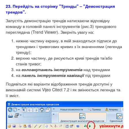
23. Перейдіть на сторінку "Тренды" – "Демонстрация
трендов".
Запустіть демонстрацію трендів натискаючи відповідну
команду в головній панелі інструментів (рис.3) трендового
переглядача (Trend Viewer). Зверніть увагу на:
нижню частину екрану, в якій знаходяться підписи до
трендових і тривогових кривих з їх значеннями (легенда
тренду);
верхню частину, де рисуються криві трендів та/або
станів тривог;
на
головну
панель інструментів
над трендами
на
панель інструментів навігації
під трендами
Подивіться які варіанти відображення трендів доступні у
виконавчій системі Vijeo Citect 7.2 і як змінюється легенда та
її зміст.