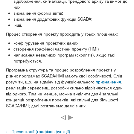
відображення, сигналізації, трендового архіву та вимог до
них;
визначення форми звітів;
визначення додаткових функцій SCADA;
інші.
Процес створення проекту проходить у трьох площинах:
конфігурування проектних даних,
створення графічної частини проекту (HMI)
написання невеликих програм (скриптів), якщо такі
потребуються.
Програмна структура та процес розроблення проектів у
різних програмах SCADA/HMI мають свої особливості. Слід
розуміти, що, на відміну від функціонального
призначення
,
реалізація середовищ розробки сильно відрізняються один
від одного. Тим не менше, можна виділити деякі загальні
концепції розроблення проектів, які спільні для більшості
SCADA/HMI; далі розглянемо деякі з них.
← Презентації (графічні функції)