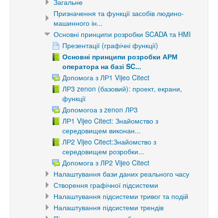
Загальне
Призначення та функції засобів людино-
машинного ін...
Основні принципи розробки SCADA та HMI
Презентації (графічні функції)
Основні принципи розробки АРМ
оператора на базі SC...
Допомога з ЛР1 Vijeo Citect
ЛР3 zenon (базовий): проект, екрани,
функції
Допомогоа з zenon ЛР3
ЛР1 Vijeo Citect: Знайомство з
середовищем виконан...
ЛР2 Vijeo Citect:Знайомство з
середовищем розробки...
Допомога з ЛР2 Vijeo Citect
Налаштування бази даних реального часу
Створення графічної підсистеми
Налаштування підсистеми тривог та подій
Налаштування підсистеми трендів