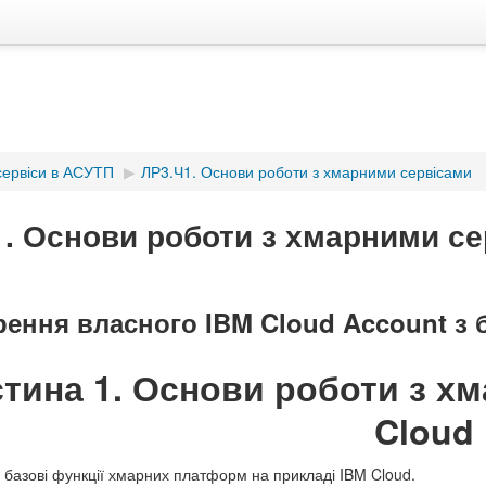
 сервіси в АСУТП
▶︎
ЛР3.Ч1. Основи роботи з хмарними сервісами
. Основи роботи з хмарними с
рення власного IBM Cloud Account з
стина 1. Основи роботи з 
Cloud
и базові функції хмарних платформ на прикладі IBM Cloud.