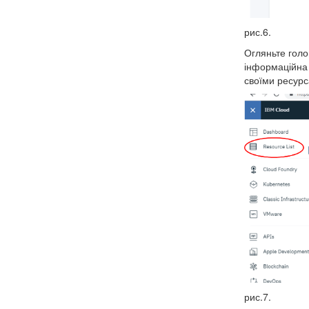
рис.6.
Огляньте голо
інформаційна 
своїми ресурс
рис.7.