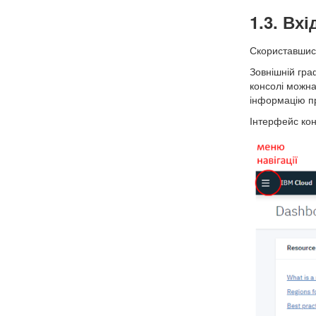
1.3. Вх
Скориставши
Зовнішній гра
консолі можна
інформацію пр
Інтерфейс кон