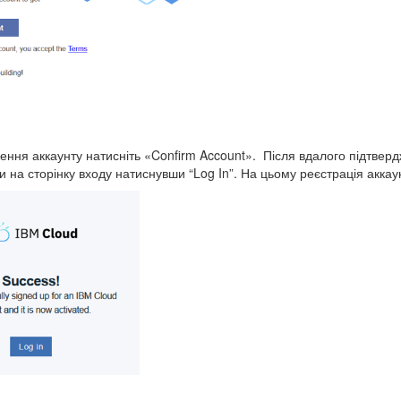
ення аккаунту натисніть «Confirm Account». Після вдалого підтвердж
 на сторінку входу натиснувши “Log In”. На цьому реєстрація акка