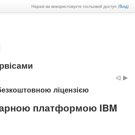
Наразі ви використовуєте гостьовий доступ (
Вхід
)
ервісами
 безкоштовною ліцензією
хмарною платформою IBM