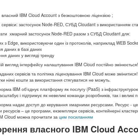
ласний IBM Cloud Account з безкоштовною ліцензією ;
ервіси: застосунок Node-RED, СУБД Cloudant з використанням ста
ти хмарний застосунок Node-RED разом з СУБД Cloudant для:
их з Edge, використовуючи один із протоколів, наприклад WEB Sock
я даних в базі даних
ння даних у вигляді тренду
ній вигляд інтерфейсу налаштування IBM Cloud постійно змінюється
наданих сервісів та політика ліцензування IBM Cloud може змінитися!
тки ніякі кошти за використання стягуватися не можуть.
рма IBM об'єднує платформу як послугу (PaaS) з інфраструктурою я
штабує і підтримує як невеликі команди розробників, так і великі 
рма надає доступ до керування хмарними ресурсами. Ресурс - це вс
и ресурсів – це програми, екземпляри сервісів, контейнерні кластер
M Cloud можна прочитати за
цим посиланням
орення власного IBM Cloud Acc