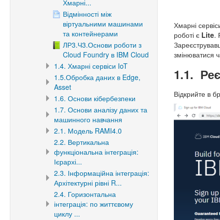
Хмарні...
Відмінності між
віртуальними машинами
Хмарні сервіс
та контейнерами
роботі є
Lite
.
ЛР3.Ч3.Основи роботи з
Зареєструвавш
Cloud Foundry в IBM Cloud
змінюватися ч
1.4. Хмарні сервіси IoT
1.1. Ре
1.5.Обробка даних в Edge,
Asset
Відкрийте в б
1.6. Основи кібербезпеки
1.7. Основи аналізу даних та
машинного навчання
2.1. Модель RAMI4.0
2.2. Вертикальна
функціональна інтеграція:
Ієрархі...
2.3. Інформаційна інтеграція:
Архітектурні рівні R...
2.4. Горизонтальна
інтеграція: по життєвому
циклу ...