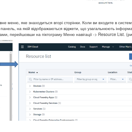
вне меню, яке знаходиться вгорі сторінки. Коли ви входите в систе
панель, на якій відображаються віджети, що узагальнюють інформа
ами, перейшовши на піктограму Меню навігації -> Resource List. (ри