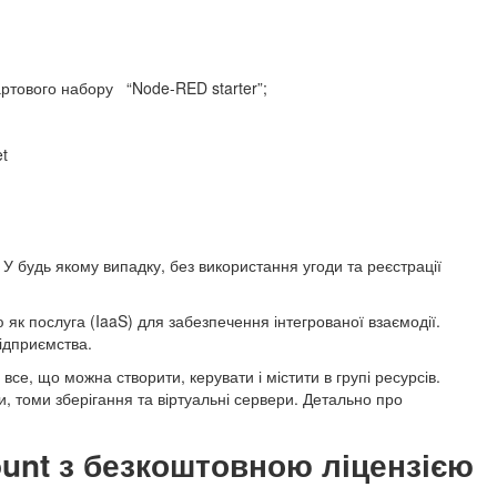
ртового набору “Node-RED starter”;
et
!
 У будь якому випадку, без використання угоди та реєстрації
к послуга (IaaS) для забезпечення інтегрованої взаємодії.
підприємства.
е, що можна створити, керувати і містити в групі ресурсів.
и, томи зберігання та віртуальні сервери. Детально про
ount з безкоштовною ліцензією