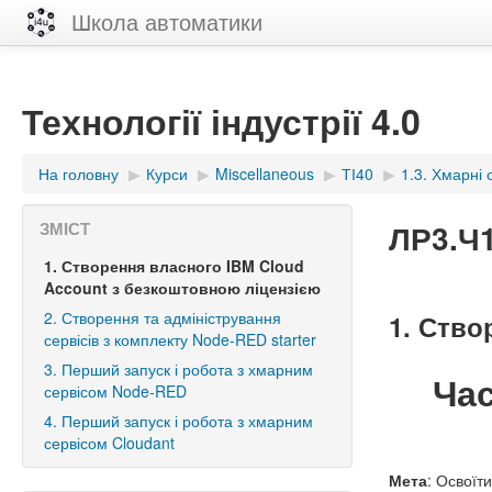
Школа автоматики
Технології індустрії 4.0
На головну
▶︎
Курси
▶︎
Miscellaneous
▶︎
ТІ40
▶︎
1.3. Хмарні
ЛР3.Ч1
ЗМІСТ
1. Створення власного IBM Cloud
Account з безкоштовною ліцензією
2. Створення та адміністрування
1. Ство
сервісів з комплекту Node-RED starter
3. Перший запуск і робота з хмарним
Ча
сервісом Node-RED
4. Перший запуск і робота з хмарним
сервісом Cloudant
Мета
: Освоїт