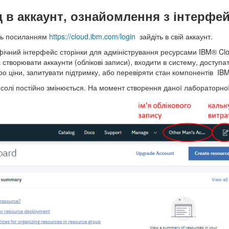
ід в аккаунт, ознайомлення з інтерфе
сь посиланням
https://
cloud.ibm.com/login
зайдіть в свій аккаунт.
фічний інтерфейс сторінки для адміністрування ресурсами IBM® C
 створювати аккаунти (облікові записи), входити в систему, доступа
о ціни, запитувати підтримку, або перевіряти стан компонентів IBM
солі постійно змінюється. На момент створення даної лабораторної 