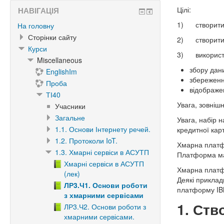
Цілі:
НАВІГАЦІЯ
1) створити в
На головну
Сторінки сайту
2) створити с
Курси
3) використа
Miscellaneous
збору дан
EnglishIm
збереженн
Проба
відображе
ТІ40
Увага, зовніш
Учасники
Загальне
Увага, набір 
1.1. Основи Інтернету речей.
кредитної кар
1.2. Протоколи IoT.
Хмарна платфо
1.3. Хмарні сервіси в АСУТП
Платформа мас
Хмарні сервіси в АСУТП
Хмарна платфо
(лек)
Деякі приклад
ЛР3.Ч1. Основи роботи
платформу IB
з хмарними сервісами
1. Ств
ЛР3.Ч2. Основи роботи з
хмарними сервісами.