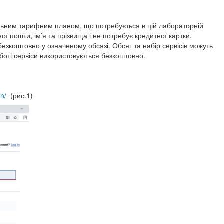
альним тарифним планом, що потребується в цій лабораторній
ої пошти, ім’я та прізвища і не потребує кредитної картки.
безкоштовно у означеному обсязі. Обсяг та набір сервісів можуть
боті сервіси використовуються безкоштовно.
on/
(рис.1)