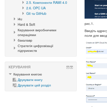
2.5. Компоненти RAMI 4.0
2.6. OPC UA
Git та GitHub
i4u
рис.1.
Hard & Soft
Керування виробничими
Введіть адрес
операціями
поля для вводу
бакалавр
Стратегія цифровізації
підприємств
КЕРУВАННЯ
Керування книгою
Друкувати книгу
Друкувати цей розділ