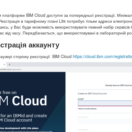
и платформи IBM Cloud доступні за попередньої реєстрації. Мінім
 Реєстрація в тарифному плані Lite потребує тільки адреси електронн
ись, у Вас буде можливість використовувати певний набір сервісів 
ас від часу. Передбачається, що використовувані в лабораторній ро
єстрація аккаунту
раузері сторінку реєстрації IBM Cloud
https://
cloud.ibm.com/registrati