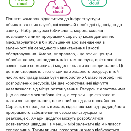
Поняття «хмара» відноситься до інфраструктури
обчислювальних служб, які зазвичай необхідні відповідно до
запиту. Набір ресурсів (обчислень, мереж, сховищ і
пов'язаних з ними програмних сервісів) може динамічно
масштабуватися в бік збільшення або зменшення в
залежності від середнього навантаження і якості
обслуговування. Хмари, як правило, - це великі центри
обробки даних, які надають клієнтам послуги, орієнтовані на
зовнішнього споживача, і модель оплати за використання. Ці
центри створюють ілюзію єдиного хмарного ресурсу, в той
час як насправді може бути використано багато географічно
розподілених ресурсів. Це дає користувачеві відчуття
незалежності від місця розташування. Ресурси є еластичними
(що означає масштабованість), а сервіси - це еквівалент
плати за використання, незмінний дохід для провайдера.
Сервіси, які працюють в хмарі, відрізняються від традиційного
програмного забезпечення своєю конструкцією та
реалізацією. Хмарні додатки можуть розроблятися і
розвиватися швидше і в меншій мірі залежати від мінливості
середовища. Таким чином, розгортання хмар відбувається