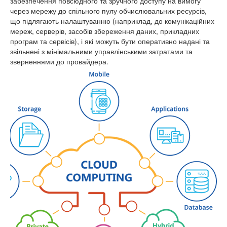
забезпечення повсюдного та зручного доступу на вимогу
через мережу до спільного пулу обчислювальних ресурсів,
що підлягають налаштуванню (наприклад, до комунікаційних
мереж, серверів, засобів збереження даних, прикладних
програм та сервісів), і які можуть бути оперативно надані та
звільнені з мінімальними управлінськими затратами та
зверненнями до провайдера.