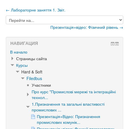
← Лабораторне заняття 1. Звіт.
Перейти
на...
Презентація+відео: Фізичний рівень →
НАВИГАЦИЯ
В начало
Страницы сайта
Курсы
Hard & Soft
Filedbus
Участники
Про курс "Промислові мережі та інтеграційні
технол...
1.Призначення та загальні властивості
промислових ...
Презентація+Відео: Призначення
промислових комунік...
Презентація+відео: Функції промислових