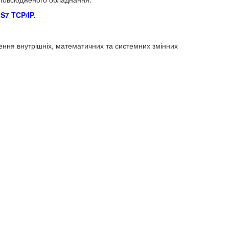
S7 TCP/IP.
орення внутрішніх, математичних та системних змінних