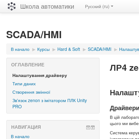
Школа автоматики
Русский ‎(ru)‎
SCADA/HMI
В начало
▶︎
Курсы
▶︎
Hard & Soft
▶︎
SCADA/HMI
▶︎
Налаштув
ЛР4 ze
ОГЛАВЛЕНИЕ
Налаштування драйверу
Типи даних
Налашт
Створення змінної
Зв'язок zenon з імітатором ПЛК Unity
Драйвер
PRO
В цій лаборат
цього ми вибе
НАВИГАЦИЯ
Система керув
В начало
інтегровано п