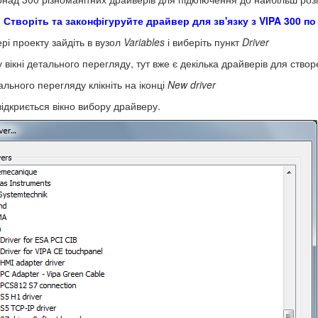
 Створіть та законфігуруйте драйвер для зв'язку з VIPA 300 по 
рі проекту зайдіть в вузол
Variables
і виберіть пункт
Driver
у вікні детального перегляду, тут вже є декілька драйверів для ств
тального перегляду клікніть на іконці
New
driver
ідкриється вікно вибору драйверу.