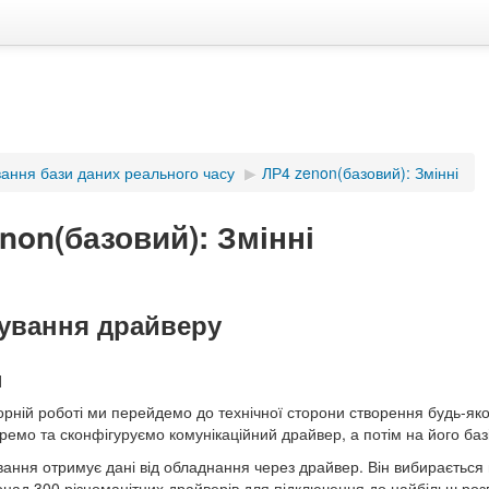
ання бази даних реального часу
▶︎
ЛР4 zenon(базовий): Змінні
non(базовий): Змінні
ування драйверу
и
орній роботі ми перейдемо до технічної сторони створення будь-яког
ремо та сконфігуруємо комунікаційний драйвер, а потім на його баз
ання отримує дані від обладнання через драйвер. Він вибирається
онад 300 різноманітних драйверів для підключення до найбільш р