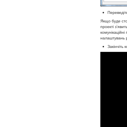
Переведі
Якщо буде ст
проекті з’яви
комунікаційні
налаштувань р
Закінчіть