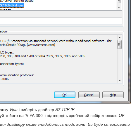
папку
Vipa
і виберіть драйвер
S
7
TCP
-
IP
йте його на 'VIPA 300' і підтвердіть зроблений вибір кнопкою
OK
ня драйверу може знадобитись тоді, коли Ви буде створюват