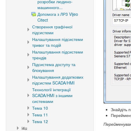
розробки людино-
машинного...
Допомога з ЛР3 Vijeo
Citect
Створення графічної
підсистеми
Налаштування підсистеми
тривог та подій
Налаштування підсистеми
трендів
Підсистема доступу та
блокування
Налаштування додаткових
підсистем SCADA/HMI
Технології інтеграції
SCADA/HMI з іншими
системами
Тема 10
Знайдіть 
Тема 11
Переймену
Тема 12
Перейменуван
i4u