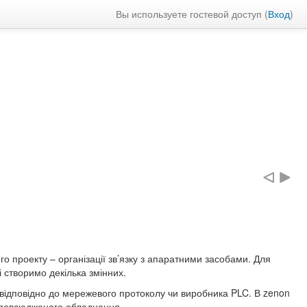
Вы используете гостевой доступ (
Вход
)
о проекту – організації зв’язку з апаратними засобами. Для
і створимо декілька змінних.
 відповідно до мережевого протоколу чи виробника PLC. В zenon
озповсюдженого обладнання.