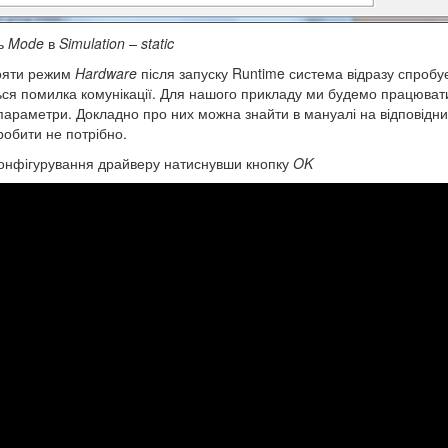
ть
Mode
в
Simulation – static
ояти режим
Hardware
після запуску Runtime система відразу спробує
ться помилка комунікації. Для нашого прикладу ми будемо працюва
 параметри. Докладно про них можна знайти в мануалі на відповідн
обити не потрібно.
 конфігурування драйверу натиснувши кнопку
OK