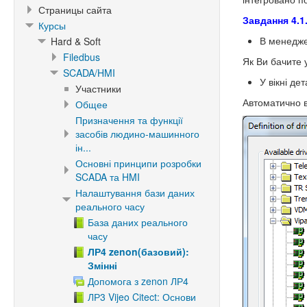
Страницы сайта
Завдання 4.1.
Курсы
В менедже
Hard & Soft
Filedbus
Як Ви бачите 
SCADA/HMI
У вікні де
Участники
Автоматично в
Общее
Призначення та функції
засобів людино-машинного
ін...
Основні принципи розробки
SCADA та HMI
Налаштування бази даних
реального часу
База даних реального
часу
ЛР4 zenon(базовий):
Змінні
Допомога з zenon ЛР4
ЛР3 Vijeo Citect: Основи