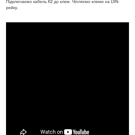
Підключаємо кабель К2 до клем. Чіпляємо клеми на DIN-
рейку.