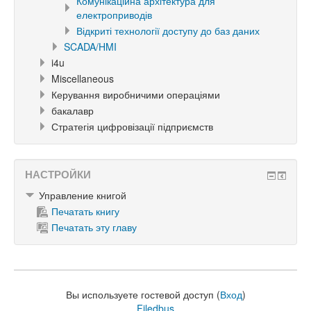
Комунікаційна архітектура для
електроприводів
Відкриті технології доступу до баз даних
SCADA/HMI
i4u
Miscellaneous
Керування виробничими операціями
бакалавр
Стратегія цифровізації підприємств
НАСТРОЙКИ
Управление книгой
Печатать книгу
Печатать эту главу
Вы используете гостевой доступ (
Вход
)
Filedbus