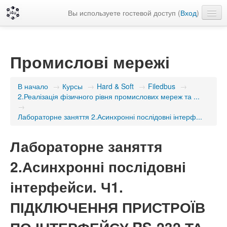
Вы используете гостевой доступ (
Вход
)
Русский ‎(ru)‎
Промислові мережі
В начало
→
Курсы
→
Hard & Soft
→
Filedbus
→
2.Реалізація фізичного рівня промислових мереж та ...
→
Лабораторне заняття 2.Асинхронні послідовні інтерф...
Лабораторне заняття
2.Асинхронні послідовні
інтерфейси. Ч1.
ПІДКЛЮЧЕННЯ ПРИСТРОЇВ