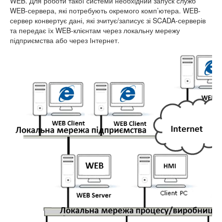
WEB. Для роботи такої системи необхідний запуск служб
WEB-сервера, які потребують окремого комп’ютера. WEB-
сервер конвертує дані, які зчитує/записує зі SCADA-серверів
та передає їх WEB-клієнтам через локальну мережу
підприємства або через Інтернет.