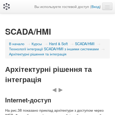
Вы используете гостевой доступ (
Вход
)
Русский ‎(ru)‎
SCADA/HMI
В начало
→
Курсы
→
Hard & Soft
→
SCADA/HMI
→
Технології інтеграції SCADA/HMI з іншими системами
→
Архітектурні рішення та інтеграція
Архітектурні рішення та
інтеграція
Internet-доступ
На рис.38 показано приклад архітектури з доступом через