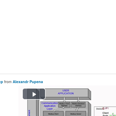
cp
from
Alexandr Pupena
Воспроизвести
видео