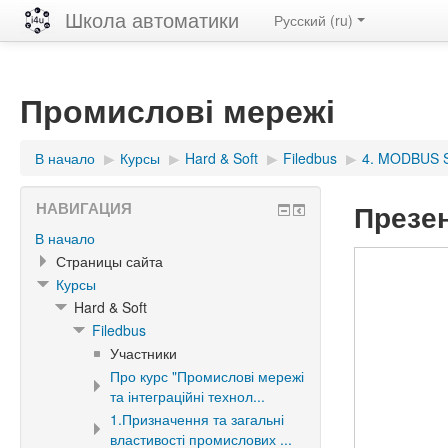
Школа автоматики
Русский ‎(ru)‎
Промислові мережі
В начало
▶︎
Курсы
▶︎
Hard & Soft
▶︎
Filedbus
▶︎
4. MODBUS S
Презен
НАВИГАЦИЯ
В начало
Страницы сайта
Курсы
Hard & Soft
Filedbus
Участники
Про курс "Промислові мережі
та інтеграційні технол...
1.Призначення та загальні
властивості промислових ...