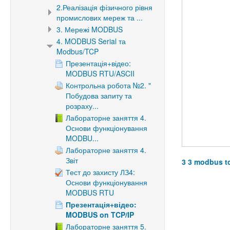
2.Реалізація фізичного рівня
промислових мереж та ...
3. Мережі MODBUS
4. MODBUS Serial та
Modbus/TCP
Презентація+відео:
MODBUS RTU/ASCII
Контрольна робота №2. "
Побудова запиту та
розраху...
Лабораторне заняття 4.
Основи функціонування
MODBU...
Лабораторне заняття 4.
Звіт
3 3 modbus t
Тест до захисту ЛЗ4:
Основи функціонування
MODBUS RTU
Презентація+відео:
MODBUS on TCP/IP
Лабораторне заняття 5.