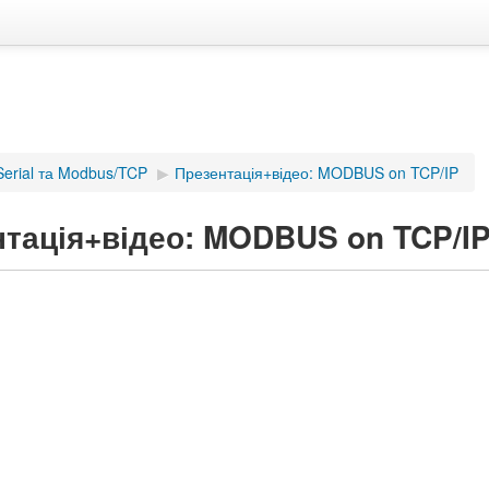
erial та Modbus/TCP
▶︎
Презентація+відео: MODBUS on TCP/IP
тація+відео: MODBUS on TCP/I