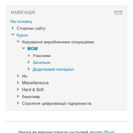
НАВІГАЦІЯ
На головну
Сторінки сайту
Курси
Керування виробничими операціями
MOM
Учасники
Загальне
Додатковий матеріал
i4u
Miscellaneous
Hard & Soft
бакалавр
Стратегія цифровізації підприємств
Наразі ви використовуєте гостьовий доступ (
Вхід
)