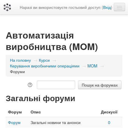
Наразі ви використовуєте гостьовий доступ (
Вхід
)
Українська ‎(uk)‎
Автоматизація
виробництва (MOM)
На головну
→
Курси
→
Керування виробничими операціями
→
MOM
→
Форуми
Загальні форуми
Форум
Опис
Дискусії
Форум
Загальні новини та анонси
0