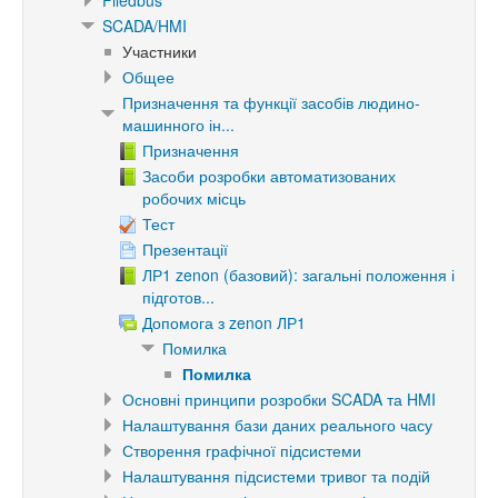
Filedbus
SCADA/HMI
Участники
Общее
Призначення та функції засобів людино-
машинного ін...
Призначення
Засоби розробки автоматизованих
робочих місць
Тест
Презентації
ЛР1 zenon (базовий): загальні положення і
підготов...
Допомога з zenon ЛР1
Помилка
Помилка
Основні принципи розробки SCADA та HMI
Налаштування бази даних реального часу
Створення графічної підсистеми
Налаштування підсистеми тривог та подій