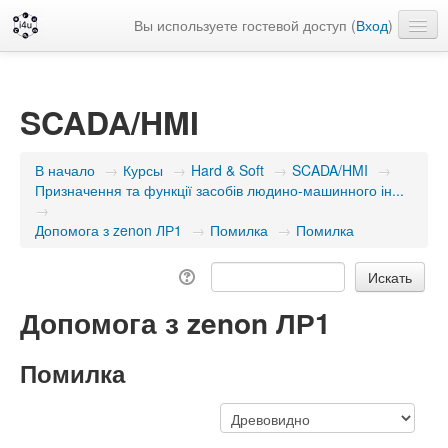
Вы используете гостевой доступ (
Вход
)
Русский ‎(ru)‎
SCADA/HMI
В начало
→
Курсы
→
Hard & Soft
→
SCADA/HMI
→
Призначення та функції засобів людино-машинного ін...
→
Допомога з zenon ЛР1
→
Помилка
→
Помилка
Допомога з zenon ЛР1
Помилка