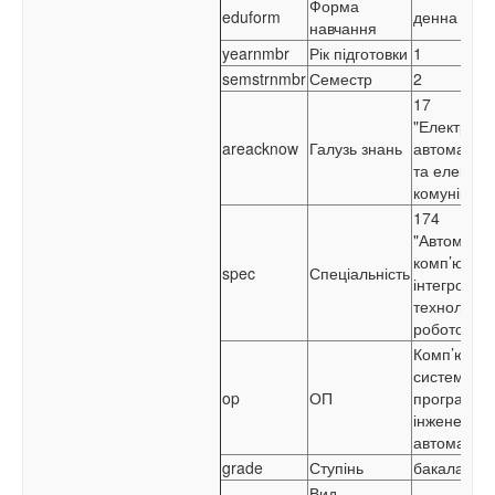
Форма
eduform
денна
навчання
yearnmbr
Рік підготовки
1
semstrnmbr
Семестр
2
17
"Електронік
areacknow
Галузь знань
автоматиза
та електро
комунікації
174
"Автоматиз
комп’ютер
spec
Спеціальність
інтегровані
технології 
робототехн
Комп’ютерн
системи та
op
ОП
програмна
інженерія 
автоматиза
grade
Ступінь
бакалавр
Вид