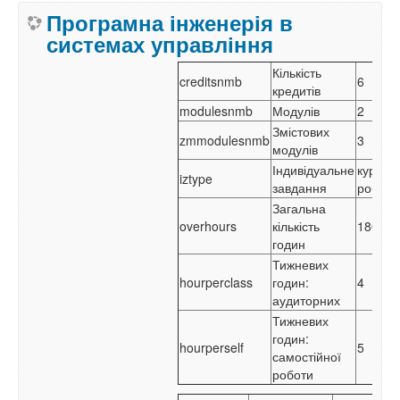
Програмна інженерія в
системах управління
Кількість
creditsnmb
6
кредитів
modulesnmb
Модулів
2
Змістових
zmmodulesnmb
3
модулів
Індивідуальне
курсов
iztype
завдання
робота
Загальна
overhours
кількість
180
годин
Тижневих
hourperclass
годин:
4
аудиторних
Тижневих
годин:
hourperself
5
самостійної
роботи