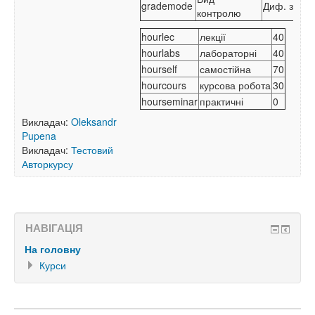
grademode
Диф. залік
контролю
hourlec
лекції
40
hourlabs
лабораторні
40
hourself
самостійна
70
hourcours
курсова робота
30
hourseminar
практичні
0
Викладач:
Oleksandr
Pupena
Викладач:
Тестовий
Авторкурсу
НАВІГАЦІЯ
На головну
Курси