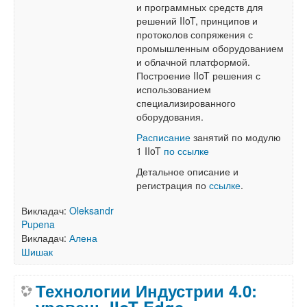
и программных средств для
решений IIoT, принципов и
протоколов сопряжения с
промышленным оборудованием
и облачной платформой.
Построение IIoT решения с
использованием
специализированного
оборудования.
Расписание
занятий по модулю
1 IIoT
по ссылке
Детальное описание и
регистрация по
ссылке
.
Викладач:
Oleksandr
Pupena
Викладач:
Алена
Шишак
Технологии Индустрии 4.0:
уровень IIoT Edge