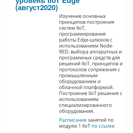
(август2020)
Изучение основных 
принципов построения 
систем IIoT, 
программирования 
работы Edge-шлюзов с 
использованием Node-
RED, выбора аппаратных и 
программных средств для 
решений IIoT, принципов и 
протоколов сопряжения с 
промышленным 
оборудованием и 
облачной платформой. 
Построение IIoT решения с 
использованием 
специализированного 
оборудования.
Расписание
 занятий по 
модулю 1 IIoT 
по ссылке