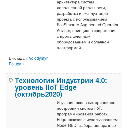
архитектура систем
дополненной реальности,
разработка и эксплуатация
проекта с использованием
EcoStruxure Augmented Operator
Advisor, принципов сопряжения
с промышленным
оборудованием и облачной
платформой.
Викладач:
Volodymyr
Polupan
Технологии Индустрии 4.0:
уровень IIoT Edge
(октябрь2020)
Изучение основных принципов
построения систем IIoT,
программирования работы
Edge-шлюзов с использованием
Node-RED, выбора аппаратных