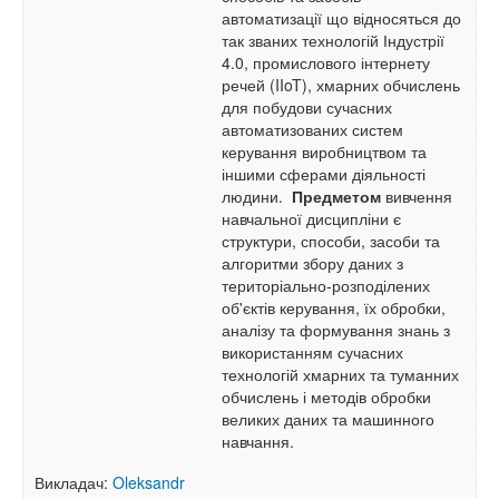
автоматизації що відносяться до
так званих технологій Індустрії
4.0, промислового інтернету
речей (IIoT), хмарних обчислень
для побудови сучасних
автоматизованих систем
керування виробництвом та
іншими сферами діяльності
людини.
Предметом
вивчення
навчальної дисципліни є
структури, способи, засоби та
алгоритми збору даних з
територіально-розподілених
об'єктів керування, їх обробки,
аналізу та формування знань з
використанням сучасних
технологій хмарних та туманних
обчислень і методів обробки
великих даних та машинного
навчання.
Викладач:
Oleksandr