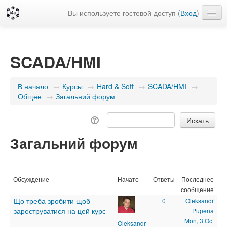
Вы используете гостевой доступ (
Вход
)
Русский ‎(ru)‎
SCADA/HMI
В начало
→
Курсы
→
Hard & Soft
→
SCADA/HMI
→
Общее
→
Загальний форум
Загальний форум
Обсуждение
Начато
Ответы
Последнее
сообщение
Що треба зробити щоб
0
Oleksandr
зареструватися на цей курс
Pupena
Mon, 3 Oct
Oleksandr