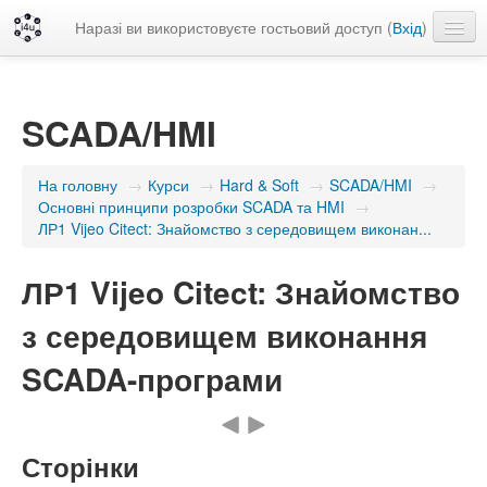
Наразі ви використовуєте гостьовий доступ (
Вхід
)
Українська ‎(uk)‎
SCADA/HMI
На головну
→
Курси
→
Hard & Soft
→
SCADA/HMI
→
Основні принципи розробки SCADA та HMI
→
ЛР1 Vijeo Citect: Знайомство з середовищем виконан...
ЛР1 Vijeo Citect: Знайомство
з середовищем виконання
SCADA-програми
Сторінки