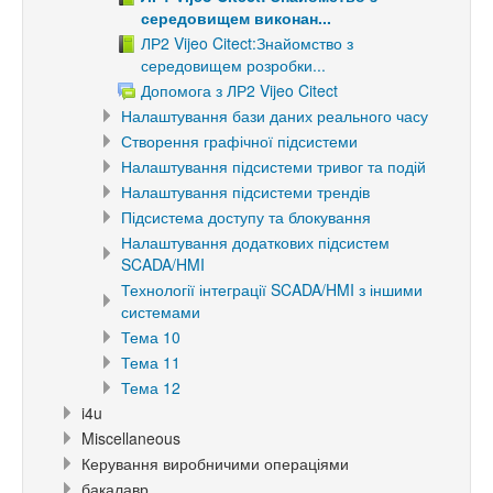
середовищем виконан...
ЛР2 Vijeo Citect:Знайомство з
середовищем розробки...
Допомога з ЛР2 Vijeo Citect
Налаштування бази даних реального часу
Створення графічної підсистеми
Налаштування підсистеми тривог та подій
Налаштування підсистеми трендів
Підсистема доступу та блокування
Налаштування додаткових підсистем
SCADA/HMI
Технології інтеграції SCADA/HMI з іншими
системами
Тема 10
Тема 11
Тема 12
i4u
Miscellaneous
Керування виробничими операціями
бакалавр