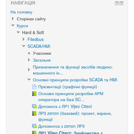
НАВІГАЦІЯ
На головну
Сторінки сайту
Курси
Hard & Soft
Filedbus
SCADA/HMI
Учасники
Загальне
Призначення та функції засобів людино-
машинного ін...
Основні принципи розробки SCADA та HMI
Презентації (графічні функції)
Основні принципи розробки АРМ
оператора на базі SC...
Допомога з ЛР1 Vijeo Citect
ЛР3 zenon (базовий): проект, екрани,
функції
Допомогоа з zenon ЛР3
ЛР1 Vijeo Citect: Знайомство з