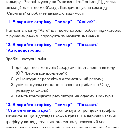
кольору. Зверніть увагу на "множинність" анімації (декілька
анімацій для того ж об'єкту). Використовуючи команду
"Спрятать" спробуйте анімацію видимості.
11. Відкрийте сторінку "Пример" – "ActiveX".
Натисніть кнопку "Авто" для демонстрації роботи індикаторів.
У ручному режимі спробуйте змінювати значення.
12. Відкрийте сторінку "Пример" – "Показать" -
"Автоподстройка".
Зробіть наступні зміни:
для одного з контурів (Loop) змініть значення виходу
(OP, "Выход контроллера");
усі контури переведіть в автоматичний режим;
усім контурам виставте значення приблизно ¾ від
розміру їх шкали;
змініть коефіцієнти регулятора на одному з контурів;
13. Відкрийте сторінку "Пример" – "Показать" -
"Сталелитейный цех".
Проаналізуйте трендовий графік,
визначте за що відповідає кожна крива. На верхній частині
графіку у вигляді ступінчатого сигналу показаний час
виникнення тривог, спостерігаючи за ним проаналізуйте що