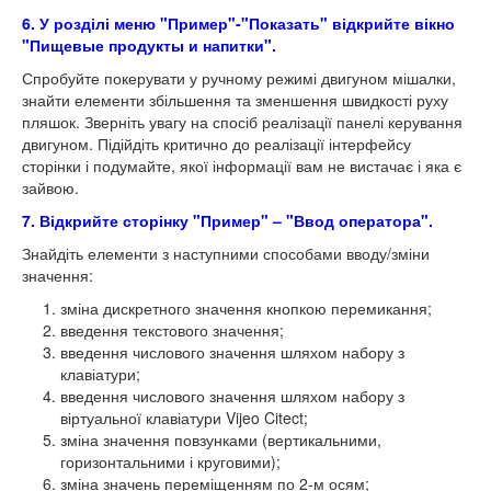
6. У розділі меню "Пример"-"Показать" відкрийте вікно
"Пищевые продукты и напитки".
Спробуйте покерувати у ручному режимі двигуном мішалки,
знайти елементи збільшення та зменшення швидкості руху
пляшок. Зверніть увагу на спосіб реалізації панелі керування
двигуном. Підійдіть критично до реалізації інтерфейсу
сторінки і подумайте, якої інформації вам не вистачає і яка є
зайвою.
7. Відкрийте сторінку "Пример" – "Ввод оператора".
Знайдіть елементи з наступними способами вводу/зміни
значення:
зміна дискретного значення кнопкою перемикання;
введення текстового значення;
введення числового значення шляхом набору з
клавіатури;
введення числового значення шляхом набору з
віртуальної клавіатури Vijeo Citect;
зміна значення повзунками (вертикальними,
горизонтальними і круговими);
зміна значень переміщенням по 2-м осям;