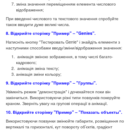
зміна значення переміщенням елемента числового
відображення;
При введенні числового та текстового значення спробуйте
також вводити дуже великі числа.
8. Відкрийте сторінку "Пример" – "Genies".
Натисніть кнопку "Тестировать Genie" і знайдіть елементи з
наступними способами вводу/зміни/відображення значення:
анімація зміною зображення, в тому числі багато-
кадрового;
анімація зміна тексту;
анімація зміни кольору;
9. Відкрийте сторінку "Пример" – "Группы".
Увімкніть режим "демонстрація" і дочекайтеся поки він
закінчиться. Використовуючи різні типи повзунків покеруйте
краном. Зверніть увагу на групові операції в анімації.
10. Відкрийте сторінку "Пример" – "Показать объекты".
Використовуючи повзунки змінюйте габарити, розміщення по
вертикалі та горизонталі, кут повороту об’єктів, градієнт