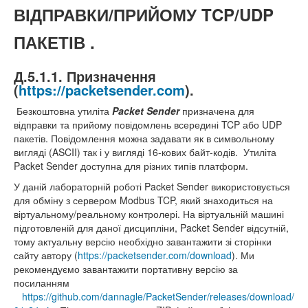
ВІДПРАВКИ/ПРИЙОМУ TCP/UDP
ПАКЕТІВ .
Д.5.1.1. Призначення
(
https://packetsender.com
).
Безкоштовна утиліта
Packet
Sender
призначена для
відправки та прийому повідомлень всередині TCP або UDP
пакетів. Повідомлення можна задавати як в символьному
вигляді (ASCII) так і у вигляді 16-кових байт-кодів. Утиліта
Packet Sender доступна для різних типів платформ.
У даній лабораторній роботі Packet Sender використовується
для обміну з сервером Modbus TCP, який знаходиться на
віртуальному/реальному контролері. На віртуальній машині
підготовленій для даної дисципліни, Packet Sender відсутній,
тому актуальну версію необхідно завантажити зі сторінки
сайту автору (
https://packetsender.com/download
). Ми
рекомендуємо завантажити портативну версію за
посиланням
https://github.com/dannagle/PacketSender/releases/download/v