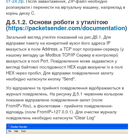
01-24.zip
. Після завантаження, ZIP-файл необхідно
розпакувати і перенести на віртуальну машину, наприклад в
корінь диску C.
Д.5.1.2. Основи роботи з утилітою
(
https://packetsender.com/documentation
)
Загальний вигляд утиліти показаний на рис.Д5.1. Для
відправки пакету на конкретний вузол його адреса IP
вказується в поле Address, а TCP порт програми-серверу (у
нашому випадку це Modbus TCP/IP Сервер в контролері)
вказується в полі Port. Повідомлення може задаватися у
вигляді байтової послідовності HEX кодів вказуючи їх в полі
HEX через пробіл. Для відправки повідомлення запиту
необхідно натиснути кнопку "Send".
Усі відправлені та прийняті повідомлення відображаються в
журналі повідомлень. На рисунку Д.5.1 червоним кольором
показане відправлене повідомлення-запит (поле
FromIP=You), а фіолетовим - прийняте повідомлення-
відповідь (поле FromIP=127.0.0.1). Для очистки журналу
повідомлень необхідно натиснути "Clear Log"