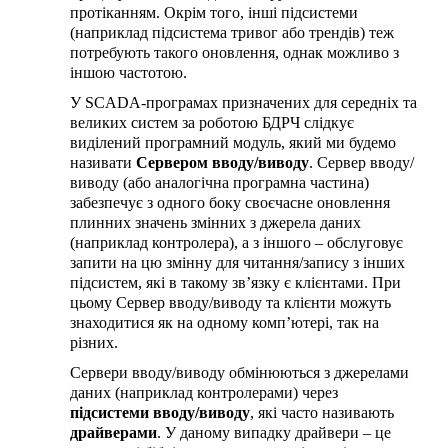
протіканням. Окрім того, інші підсистеми
(наприклад підсистема тривог або трендів) теж
потребують такого оновлення, однак можливо з
іншою частотою.
У SCADA-програмах призначених для середніх та
великих систем за роботою БДРЧ слідкує
виділений програмний модуль, який ми будемо
називати
Сервером вводу/виводу
. Сервер вводу/
виводу (або аналогічна програмна частина)
забезпечує з одного боку своєчасне оновлення
плинних значень змінних з джерела даних
(наприклад контролера), а з іншого – обслуговує
запити на цю змінну для читання/запису з інших
підсистем, які в такому зв’язку є клієнтами. При
цьому Сервер вводу/виводу та клієнти можуть
знаходитися як на одному комп’ютері, так на
різних.
Сервери вводу/виводу обмінюються з джерелами
даних (наприклад контролерами) через
підсистеми вводу/виводу
, які часто називають
драйверами
. У даному випадку драйвери – це