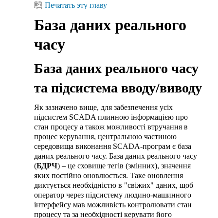
Печатать эту главу
База даних реального
часу
База даних реального часу
та підсистема вводу/виводу
Як зазначено вище, для забезпечення усіх
підсистем SCADA плинною інформацією про
стан процесу а також можливості втручання в
процес керування, центральною частиною
середовища виконання SCADA-програм є база
даних реального часу. База даних реального часу
(
БДРЧ
) – це сховище тегів (змінних), значення
яких постійно оновлюється. Таке оновлення
диктується необхідністю в "свіжих" даних, щоб
оператор через підсистему людино-машинного
інтерфейсу мав можливість контролювати стан
процесу та за необхідності керувати його